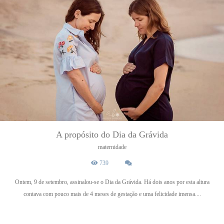
A propósito do Dia da Grávida
maternidade
739
Ontem, 9 de setembro, assinalou-se o Dia da Grávida. Há dois anos por esta altura
contava com pouco mais de 4 meses de gestação e uma felicidade imensa....