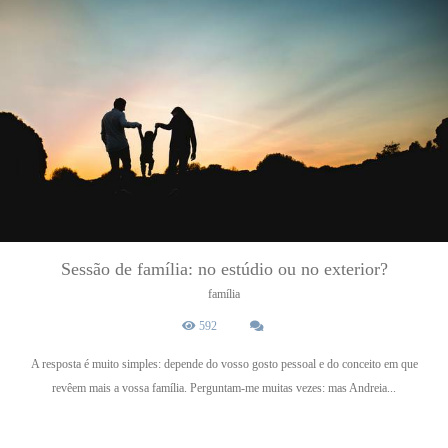
Sessão de família: no estúdio ou no exterior?
família
592
A resposta é muito simples: depende do vosso gosto pessoal e do conceito em que
revêem mais a vossa família. Perguntam-me muitas vezes: mas Andreia...