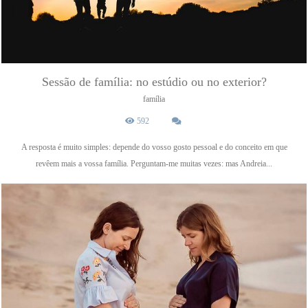
Sessão de família: no estúdio ou no exterior?
família
592
A resposta é muito simples: depende do vosso gosto pessoal e do conceito em que
revêem mais a vossa família. Perguntam-me muitas vezes: mas Andreia...